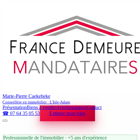
Marie-Pierre Caekebeke
Conseillère en immobilier · L'Isle-Adam
Présentation
Biens à vendre
Avis
Simulateur
Contact
☎ 07 64 35 05 53
Estimer mon bien
Professionnelle de l'immobilier · +5 ans d'expérience