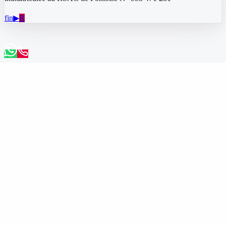
f
in
▶
R